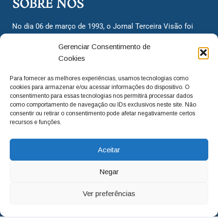
SOBRE NÓS
No dia 06 de março de 1993, o Jornal Terceira Visão foi
fundado para ser uma terceira via de notícias para os
Gerenciar Consentimento de
cidadãos valinhenses, já que naquela época só existiam
Cookies
dois jornais. Há mais de 30 anos, o jornal continua
assumindo o papel de ser a ‘voz do povo’ e continuamos
Para fornecer as melhores experiências, usamos tecnologias como
com o foco de trazer as melhores notícias. Nunca
cookies para armazenar e/ou acessar informações do dispositivo. O
deixamos de lado as necessidades do cidadão, sempre
consentimento para essas tecnologias nos permitirá processar dados
como comportamento de navegação ou IDs exclusivos neste site. Não
questionando os órgãos públicos em busca de melhorias
consentir ou retirar o consentimento pode afetar negativamente certos
para a cidade e sempre cobrando resoluções para casos
recursos e funções.
‘esquecidos’. Informar é a nossa missão!
Aceitar
adm@jtv.com.br
(19) 3929-6225
Negar
(19) 99450-1424
Ver preferências