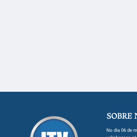
SOBRE 
No dia 06 de m