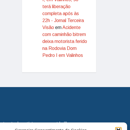
terá liberação
completa após às
22h - Jornal Terceira
Visão
em
Acidente
com caminhão bitrem
deixa motorista ferido
na Rodovia Dom
Pedro I em Valinhos
eira via de notícias para os cidadãos