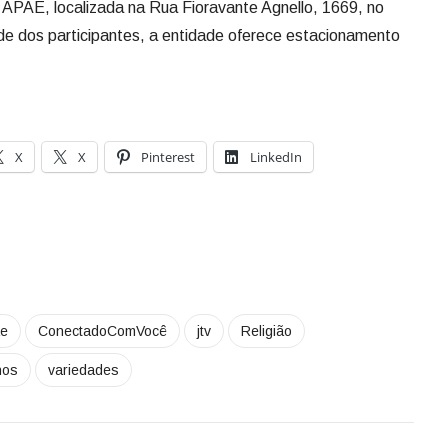
 APAE, localizada na Rua Fioravante Agnello, 1669, no
de dos participantes, a entidade oferece estacionamento
X
X
Pinterest
LinkedIn
e
ConectadoComVocê
jtv
Religião
hos
variedades