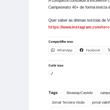
A conquista consolida a excelente
Campeonato 40+ de forma invicta 
Quer saber as últimas notícias de V
https://www.instagram.com/terc
Compartilhe isso:
WhatsApp
Facebook
Curtir isso:
Tags
:
Bioaway/Castelo
campe
Jornal Terceira Visão
jornal vali