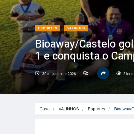
ESPORTES
VALINHOS
Bioaway/Castelo gole
1 e conquista o Cam
30 de junho de 2026
2 ler 
Casa
VALINHOS
Esportes
Bioaway/C