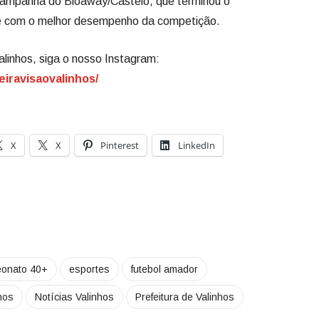
 campanha do Bioaway/Castelo, que terminou o
e com o melhor desempenho da competição.
alinhos, siga o nosso Instagram:
eiravisaovalinhos/
X
X
Pinterest
LinkedIn
onato 40+
esportes
futebol amador
nhos
Notícias Valinhos
Prefeitura de Valinhos