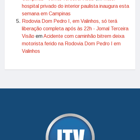
hospital privado do interior paulista inaugura esta
semana em Campinas
Rodovia Dom Pedro I, em Valinhos, só terá
liberação completa após às 22h - Jornal Terceira
Visão
em
Acidente com caminhão bitrem deixa
motorista ferido na Rodovia Dom Pedro I em
Valinhos