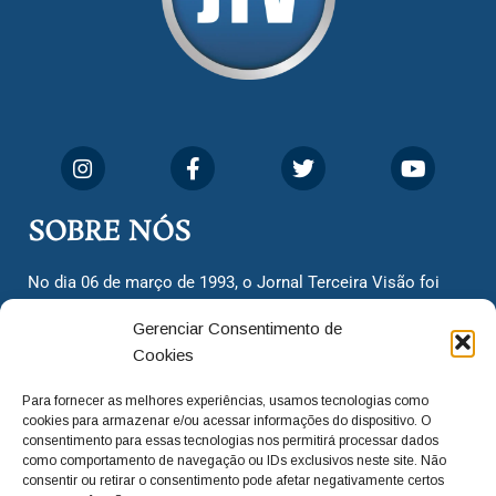
SOBRE NÓS
No dia 06 de março de 1993, o Jornal Terceira Visão foi
fundado para ser uma terceira via de notícias para os
Gerenciar Consentimento de
cidadãos valinhenses, já que naquela época só existiam
Cookies
dois jornais. Há mais de 30 anos, o jornal continua
assumindo o papel de ser a ‘voz do povo’ e continuamos
Para fornecer as melhores experiências, usamos tecnologias como
com o foco de trazer as melhores notícias. Nunca
cookies para armazenar e/ou acessar informações do dispositivo. O
deixamos de lado as necessidades do cidadão, sempre
consentimento para essas tecnologias nos permitirá processar dados
como comportamento de navegação ou IDs exclusivos neste site. Não
questionando os órgãos públicos em busca de melhorias
consentir ou retirar o consentimento pode afetar negativamente certos
para a cidade e sempre cobrando resoluções para casos