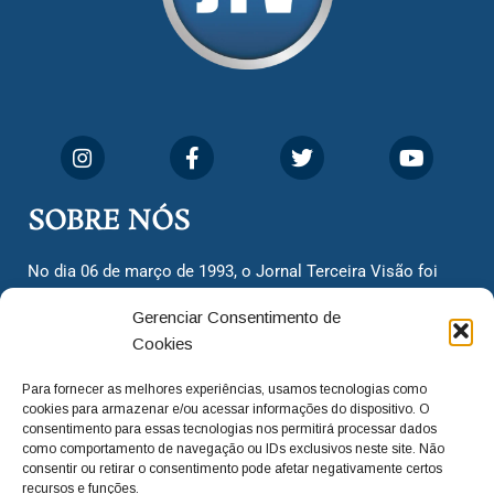
SOBRE NÓS
No dia 06 de março de 1993, o Jornal Terceira Visão foi
fundado para ser uma terceira via de notícias para os
Gerenciar Consentimento de
cidadãos valinhenses, já que naquela época só existiam
Cookies
dois jornais. Há mais de 30 anos, o jornal continua
assumindo o papel de ser a ‘voz do povo’ e continuamos
Para fornecer as melhores experiências, usamos tecnologias como
com o foco de trazer as melhores notícias. Nunca
cookies para armazenar e/ou acessar informações do dispositivo. O
deixamos de lado as necessidades do cidadão, sempre
consentimento para essas tecnologias nos permitirá processar dados
como comportamento de navegação ou IDs exclusivos neste site. Não
questionando os órgãos públicos em busca de melhorias
consentir ou retirar o consentimento pode afetar negativamente certos
para a cidade e sempre cobrando resoluções para casos
recursos e funções.