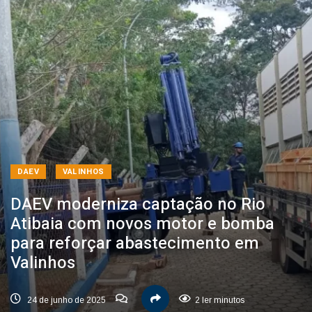
DAEV
VALINHOS
DAEV moderniza captação no Rio
Atibaia com novos motor e bomba
para reforçar abastecimento em
Valinhos
24 de junho de 2025
2 ler minutos