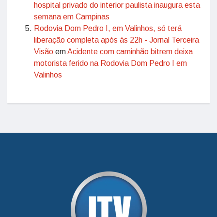
hospital privado do interior paulista inaugura esta
semana em Campinas
Rodovia Dom Pedro I, em Valinhos, só terá
liberação completa após às 22h - Jornal Terceira
Visão
em
Acidente com caminhão bitrem deixa
motorista ferido na Rodovia Dom Pedro I em
Valinhos