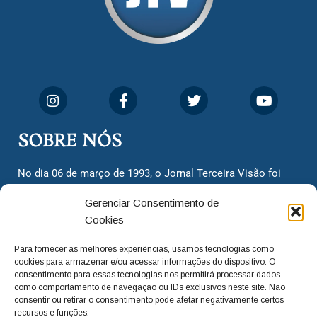
SOBRE NÓS
No dia 06 de março de 1993, o Jornal Terceira Visão foi
fundado para ser uma terceira via de notícias para os
Gerenciar Consentimento de
cidadãos valinhenses, já que naquela época só existiam
Cookies
dois jornais. Há mais de 30 anos, o jornal continua
assumindo o papel de ser a ‘voz do povo’ e continuamos
Para fornecer as melhores experiências, usamos tecnologias como
com o foco de trazer as melhores notícias. Nunca
cookies para armazenar e/ou acessar informações do dispositivo. O
deixamos de lado as necessidades do cidadão, sempre
consentimento para essas tecnologias nos permitirá processar dados
como comportamento de navegação ou IDs exclusivos neste site. Não
questionando os órgãos públicos em busca de melhorias
consentir ou retirar o consentimento pode afetar negativamente certos
para a cidade e sempre cobrando resoluções para casos
recursos e funções.