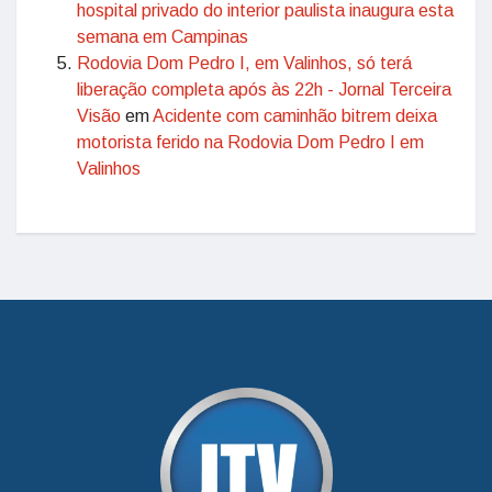
hospital privado do interior paulista inaugura esta
semana em Campinas
Rodovia Dom Pedro I, em Valinhos, só terá
liberação completa após às 22h - Jornal Terceira
Visão
em
Acidente com caminhão bitrem deixa
motorista ferido na Rodovia Dom Pedro I em
Valinhos