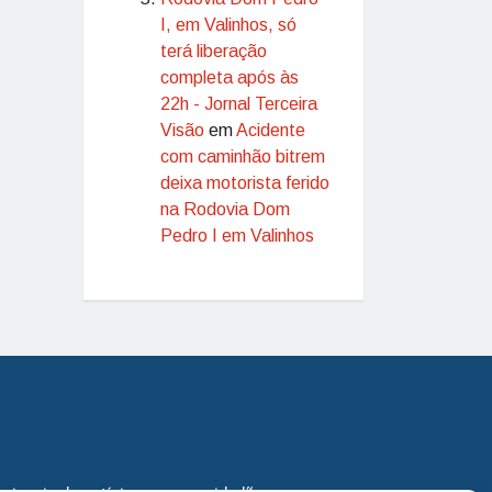
I, em Valinhos, só
terá liberação
completa após às
22h - Jornal Terceira
Visão
em
Acidente
com caminhão bitrem
deixa motorista ferido
na Rodovia Dom
Pedro I em Valinhos