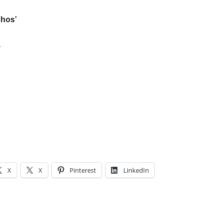
nhos’
4
X
X
Pinterest
LinkedIn