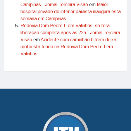
Campinas - Jornal Terceira Visão
em
Maior
hospital privado do interior paulista inaugura esta
semana em Campinas
Rodovia Dom Pedro I, em Valinhos, só terá
liberação completa após às 22h - Jornal Terceira
Visão
em
Acidente com caminhão bitrem deixa
motorista ferido na Rodovia Dom Pedro I em
Valinhos