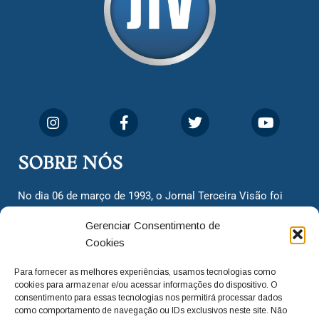
SOBRE NÓS
No dia 06 de março de 1993, o Jornal Terceira Visão foi
fundado para ser uma terceira via de notícias para os
Gerenciar Consentimento de
cidadãos valinhenses, já que naquela época só existiam
Cookies
dois jornais. Há mais de 30 anos, o jornal continua
assumindo o papel de ser a ‘voz do povo’ e continuamos
Para fornecer as melhores experiências, usamos tecnologias como
com o foco de trazer as melhores notícias. Nunca
cookies para armazenar e/ou acessar informações do dispositivo. O
deixamos de lado as necessidades do cidadão, sempre
consentimento para essas tecnologias nos permitirá processar dados
como comportamento de navegação ou IDs exclusivos neste site. Não
questionando os órgãos públicos em busca de melhorias