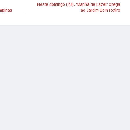
Neste domingo (24), ‘Manhã de Lazer’ chega
ampinas
ao Jardim Bom Retiro