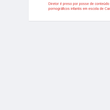
Diretor é preso por posse de conteúdo
pornográficos infantis em escola de C