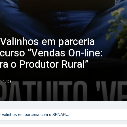
 Valinhos em parceria
curso “Vendas On-line:
a o Produtor Rural”
 minutos
de Valinhos em parceria com o SENAR…