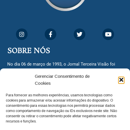
SOBRE NÓS
No dia 06 de março de 1993, o Jornal Terceira Visão foi
fundado para ser uma terceira via de notícias para os
Gerenciar Consentimento de
cidadãos valinhenses, já que naquela época só existiam
Cookies
dois jornais. Há mais de 30 anos, o jornal continua
assumindo o papel de ser a ‘voz do povo’ e continuamos
Para fornecer as melhores experiências, usamos tecnologias como
com o foco de trazer as melhores notícias. Nunca
cookies para armazenar e/ou acessar informações do dispositivo. O
deixamos de lado as necessidades do cidadão, sempre
consentimento para essas tecnologias nos permitirá processar dados
como comportamento de navegação ou IDs exclusivos neste site. Não
questionando os órgãos públicos em busca de melhorias
consentir ou retirar o consentimento pode afetar negativamente certos
para a cidade e sempre cobrando resoluções para casos
recursos e funções.
‘esquecidos’. Informar é a nossa missão!