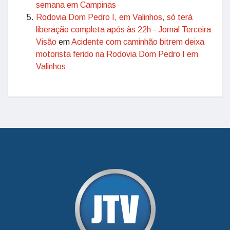
semana em Campinas
Rodovia Dom Pedro I, em Valinhos, só terá
liberação completa após às 22h - Jornal Terceira
Visão
em
Acidente com caminhão bitrem deixa
motorista ferido na Rodovia Dom Pedro I em
Valinhos