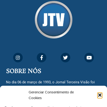
SOBRE NÓS
No dia 06 de março de 1993, o Jornal Terceira Visão foi
fundado para ser uma terceira via de notícias para os
Gerenciar Consentimento de
cidadãos valinhenses, já que naquela época só existiam
Cookies
dois jornais. Há mais de 30 anos, o jornal continua
assumindo o papel de ser a ‘voz do povo’ e continuamos