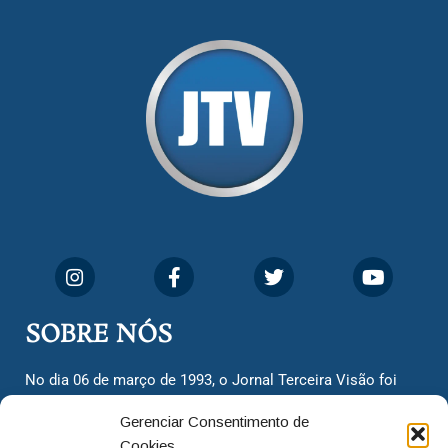
SOBRE NÓS
No dia 06 de março de 1993, o Jornal Terceira Visão foi
fundado para ser uma terceira via de notícias para os
Gerenciar Consentimento de
cidadãos valinhenses, já que naquela época só existiam
Cookies