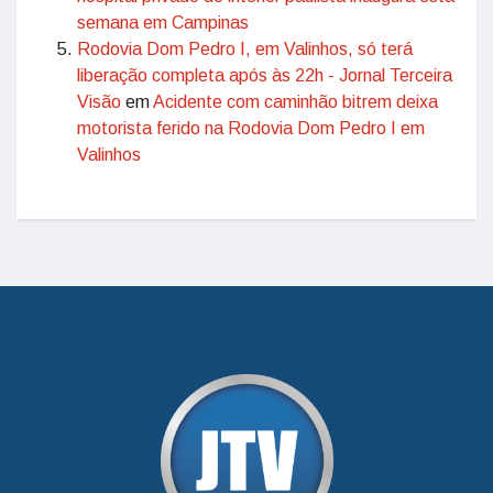
semana em Campinas
Rodovia Dom Pedro I, em Valinhos, só terá
liberação completa após às 22h - Jornal Terceira
Visão
em
Acidente com caminhão bitrem deixa
motorista ferido na Rodovia Dom Pedro I em
Valinhos