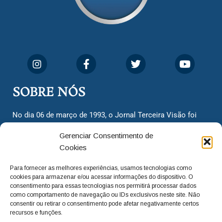
SOBRE NÓS
No dia 06 de março de 1993, o Jornal Terceira Visão foi
fundado para ser uma terceira via de notícias para os
Gerenciar Consentimento de
cidadãos valinhenses, já que naquela época só existiam
Cookies
dois jornais. Há mais de 30 anos, o jornal continua
assumindo o papel de ser a ‘voz do povo’ e continuamos
Para fornecer as melhores experiências, usamos tecnologias como
com o foco de trazer as melhores notícias. Nunca
cookies para armazenar e/ou acessar informações do dispositivo. O
deixamos de lado as necessidades do cidadão, sempre
consentimento para essas tecnologias nos permitirá processar dados
como comportamento de navegação ou IDs exclusivos neste site. Não
questionando os órgãos públicos em busca de melhorias
consentir ou retirar o consentimento pode afetar negativamente certos
para a cidade e sempre cobrando resoluções para casos
recursos e funções.