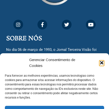
SOBRE NÓS
No dia 06 de março de 1993, o Jornal Terceira Visão foi
fundado para ser uma terceira via de notícias para os
Gerenciar Consentimento de
cidadãos valinhenses, já que naquela época só existiam
Cookies
dois jornais. Há mais de 30 anos, o jornal continua
assumindo o papel de ser a ‘voz do povo’ e continuamos
Para fornecer as melhores experiências, usamos tecnologias como
com o foco de trazer as melhores notícias. Nunca
cookies para armazenar e/ou acessar informações do dispositivo. O
deixamos de lado as necessidades do cidadão, sempre
consentimento para essas tecnologias nos permitirá processar dados
como comportamento de navegação ou IDs exclusivos neste site. Não
questionando os órgãos públicos em busca de melhorias
consentir ou retirar o consentimento pode afetar negativamente certos
para a cidade e sempre cobrando resoluções para casos
recursos e funções.
‘esquecidos’. Informar é a nossa missão!