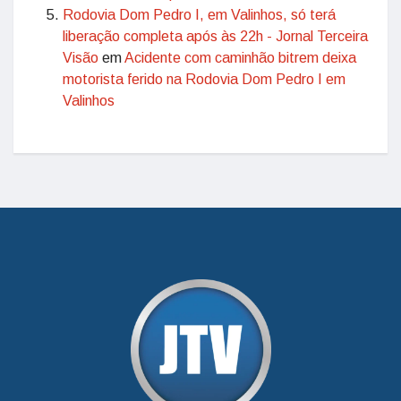
Rodovia Dom Pedro I, em Valinhos, só terá
liberação completa após às 22h - Jornal Terceira
Visão
em
Acidente com caminhão bitrem deixa
motorista ferido na Rodovia Dom Pedro I em
Valinhos