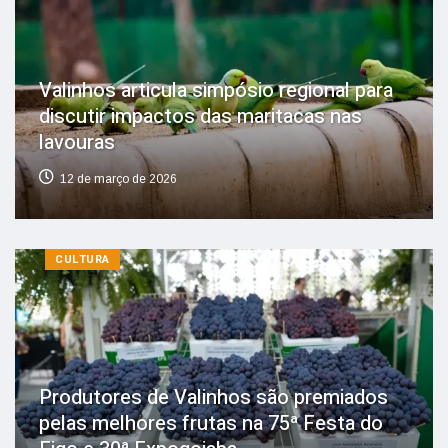
Valinhos articula simpósio regional para
discutir impactos das maritacas nas
lavouras
12 de março de 2026
CULTURA
Produtores de Valinhos são premiados
pelas melhores frutas na 75ª Festa do