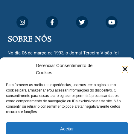
SOBRE NÓS
No dia 06 de março de 1993, o Jornal Terceira Visão foi
fundado para ser uma terceira via de notícias para os
Gerenciar Consentimento de
cidadãos valinhenses, já que naquela época só existiam
Cookies
dois jornais. Há mais de 30 anos, o jornal continua
assumindo o papel de ser a ‘voz do povo’ e continuamos
Para fornecer as melhores experiências, usamos tecnologias como
com o foco de trazer as melhores notícias. Nunca
cookies para armazenar e/ou acessar informações do dispositivo. O
deixamos de lado as necessidades do cidadão, sempre
consentimento para essas tecnologias nos permitirá processar dados
como comportamento de navegação ou IDs exclusivos neste site. Não
questionando os órgãos públicos em busca de melhorias
consentir ou retirar o consentimento pode afetar negativamente certos
para a cidade e sempre cobrando resoluções para casos
recursos e funções.
‘esquecidos’. Informar é a nossa missão!
Aceitar