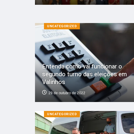
UNCATEGORIZED
Entenda como vai funcionar o
segundo turno das eleições em
Valinhos
29 de outubro de 2022
UNCATEGORIZED