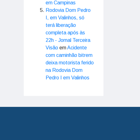
em Campinas
Rodovia Dom Pedro
I, em Valinhos, só
terá liberação
completa após às
22h - Jornal Terceira
Visão
em
Acidente
com caminhão bitrem
deixa motorista ferido
na Rodovia Dom
Pedro I em Valinhos