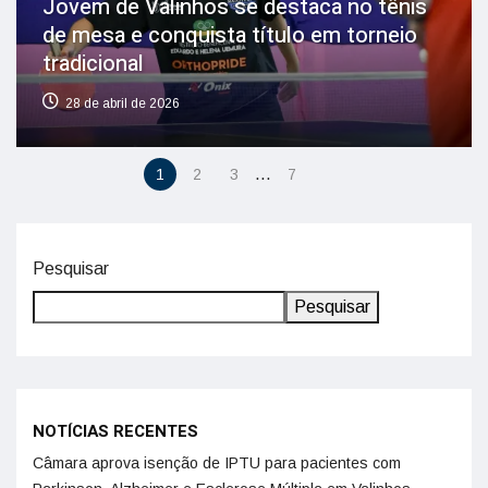
Jovem de Valinhos se destaca no tênis
de mesa e conquista título em torneio
tradicional
28 de abril de 2026
…
1
2
3
7
Pesquisar
Pesquisar
NOTÍCIAS RECENTES
Câmara aprova isenção de IPTU para pacientes com