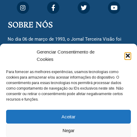
SOBRE NÓS
No dia 06 de março de 1993, o Jornal Terceira Visão foi
fundado para ser uma terceira via de notícias para os
Gerenciar Consentimento de
cidadãos valinhenses, já que naquela época só existiam
Cookies
dois jornais. Há mais de 30 anos, o jornal continua
assumindo o papel de ser a ‘voz do povo’ e continuamos
Para fornecer as melhores experiências, usamos tecnologias como
com o foco de trazer as melhores notícias. Nunca
cookies para armazenar e/ou acessar informações do dispositivo. O
deixamos de lado as necessidades do cidadão, sempre
consentimento para essas tecnologias nos permitirá processar dados
como comportamento de navegação ou IDs exclusivos neste site. Não
questionando os órgãos públicos em busca de melhorias
consentir ou retirar o consentimento pode afetar negativamente certos
para a cidade e sempre cobrando resoluções para casos
recursos e funções.
‘esquecidos’. Informar é a nossa missão!
Aceitar
adm@jtv.com.br
(19) 3929-6225
Negar
(19) 99450-1424