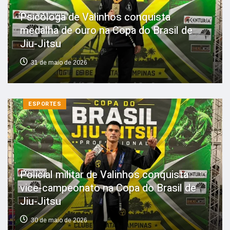
Psicóloga de Valinhos conquista
medalha de ouro na Copa do Brasil de
Jiu-Jitsu
31 de maio de 2026
ESPORTES
Policial militar de Valinhos conquista
vice-campeonato na Copa do Brasil de
Jiu-Jitsu
30 de maio de 2026