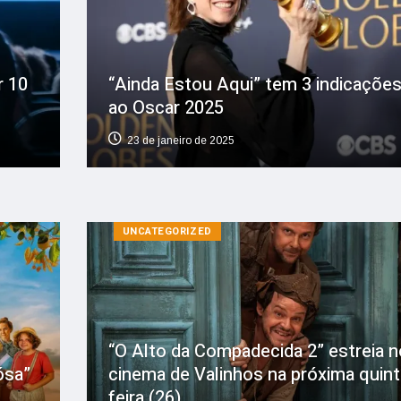
r 10
“Ainda Estou Aqui” tem 3 indicaçõe
ao Oscar 2025
23 de janeiro de 2025
UNCATEGORIZED
“O Alto da Compadecida 2” estreia n
ósa”
cinema de Valinhos na próxima quint
feira (26)