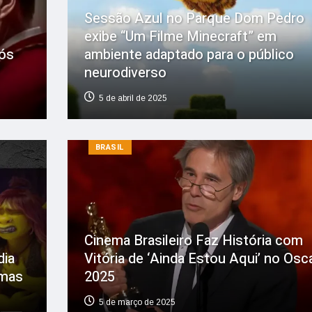
Sessão Azul no Parque Dom Pedro
exibe “Um Filme Minecraft” em
pós
ambiente adaptado para o público
neurodiverso
5 de abril de 2025
BRASIL
Cinema Brasileiro Faz História com
dia
Vitória de ‘Ainda Estou Aqui’ no Osc
emas
2025
5 de março de 2025