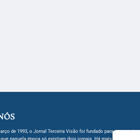
NÓS
arço de 1993, o Jornal Terceira Visão foi fundado para ser uma terc
á que naquela época só existiam dois jornais. Há mais de 30 anos, 