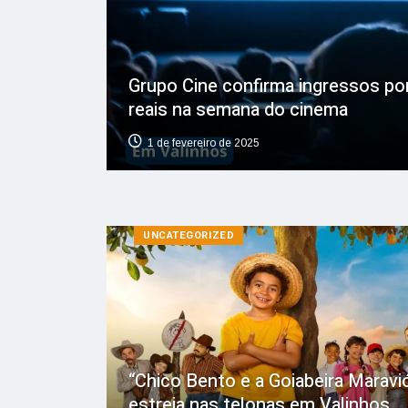
Grupo Cine confirma ingressos po
reais na semana do cinema
1 de fevereiro de 2025
UNCATEGORIZED
“Chico Bento e a Goiabeira Maravi
estreia nas telonas em Valinhos