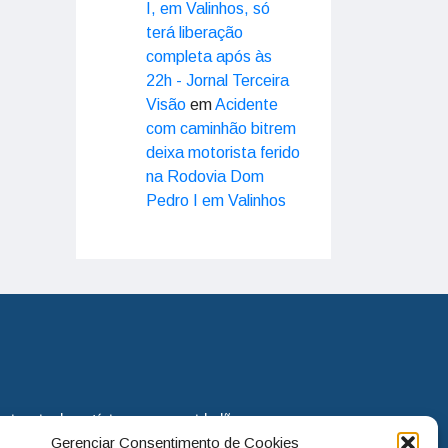
I, em Valinhos, só
terá liberação
completa após às
22h - Jornal Terceira
Visão
em
Acidente
com caminhão bitrem
deixa motorista ferido
na Rodovia Dom
Pedro I em Valinhos
eira via de notícias para os cidadãos
Gerenciar Consentimento de Cookies
o jornal continua assumindo o papel