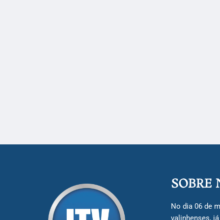
SOBRE 
No dia 06 de m
valinhenses, j