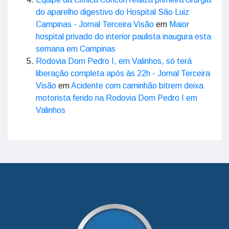
do aparelho digestivo do Hospital São Luiz
Campinas - Jornal Terceira Visão
em
Maior
hospital privado do interior paulista inaugura esta
semana em Campinas
Rodovia Dom Pedro I, em Valinhos, só terá
liberação completa após às 22h - Jornal Terceira
Visão
em
Acidente com caminhão bitrem deixa
motorista ferido na Rodovia Dom Pedro I em
Valinhos