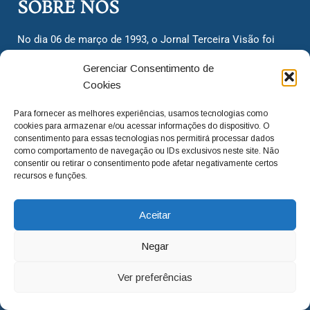
SOBRE NÓS
No dia 06 de março de 1993, o Jornal Terceira Visão foi
fundado para ser uma terceira via de notícias para os
Gerenciar Consentimento de
cidadãos valinhenses, já que naquela época só existiam
Cookies
dois jornais. Há mais de 30 anos, o jornal continua
assumindo o papel de ser a ‘voz do povo’ e continuamos
Para fornecer as melhores experiências, usamos tecnologias como
com o foco de trazer as melhores notícias. Nunca
cookies para armazenar e/ou acessar informações do dispositivo. O
deixamos de lado as necessidades do cidadão, sempre
consentimento para essas tecnologias nos permitirá processar dados
como comportamento de navegação ou IDs exclusivos neste site. Não
questionando os órgãos públicos em busca de melhorias
consentir ou retirar o consentimento pode afetar negativamente certos
para a cidade e sempre cobrando resoluções para casos
recursos e funções.
‘esquecidos’. Informar é a nossa missão!
Aceitar
adm@jtv.com.br
(19) 3929-6225
Negar
(19) 99450-1424
Ver preferências