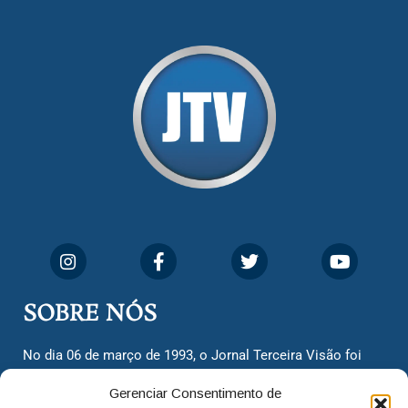
SOBRE NÓS
No dia 06 de março de 1993, o Jornal Terceira Visão foi
fundado para ser uma terceira via de notícias para os
Gerenciar Consentimento de
cidadãos valinhenses, já que naquela época só existiam