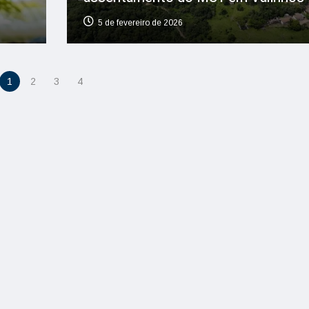
5 de fevereiro de 2026
1
2
3
4