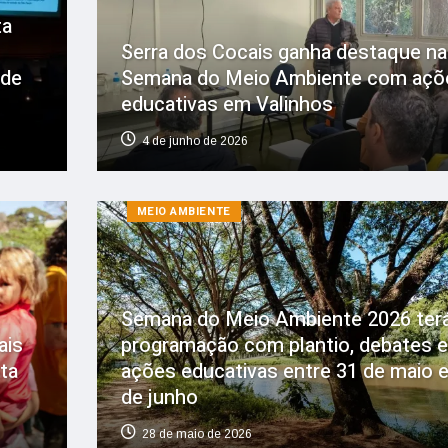
ta
Serra dos Cocais ganha destaque na
 de
Semana do Meio Ambiente com açõ
educativas em Valinhos
4 de junho de 2026
MEIO AMBIENTE
Semana do Meio Ambiente 2026 ter
ais
programação com plantio, debates e
sta
ações educativas entre 31 de maio e
de junho
28 de maio de 2026