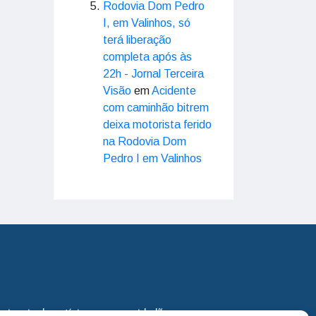
Rodovia Dom Pedro
I, em Valinhos, só
terá liberação
completa após às
22h - Jornal Terceira
Visão
em
Acidente
com caminhão bitrem
deixa motorista ferido
na Rodovia Dom
Pedro I em Valinhos
eira via de notícias para os cidadãos