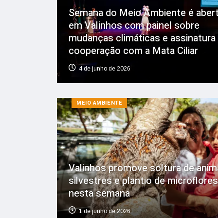
Semana do Meio Ambiente é aber
em Valinhos com painel sobre
mudanças climáticas e assinatura
cooperação com a Mata Ciliar
4 de junho de 2026
MEIO AMBIENTE
Valinhos promove soltura de anim
silvestres e plantio de microflore
nesta semana
1 de junho de 2026