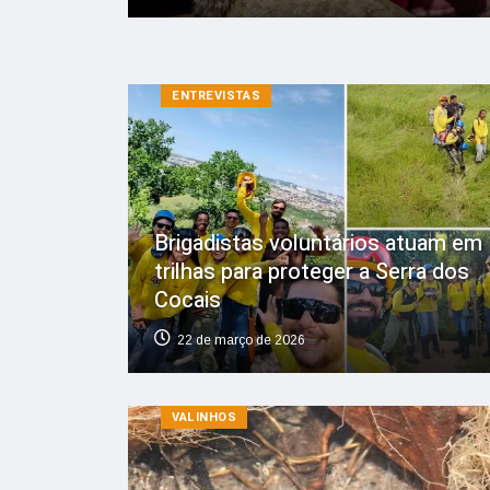
ENTREVISTAS
Brigadistas voluntários atuam em
trilhas para proteger a Serra dos
Cocais
22 de março de 2026
VALINHOS