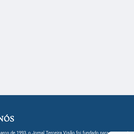
NÓS
arço de 1993, o Jornal Terceira Visão foi fundado para ser uma terc