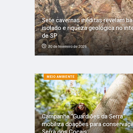
Sete cavernas inéditas revelam ba
isolado e riqueza geológica no inte
de SP
20 de fevereiro de 2026
MEIO AMBIENTE
Campanha “Guardiões da Serra”
mobiliza doações para conservaç
Serra dos Cocais