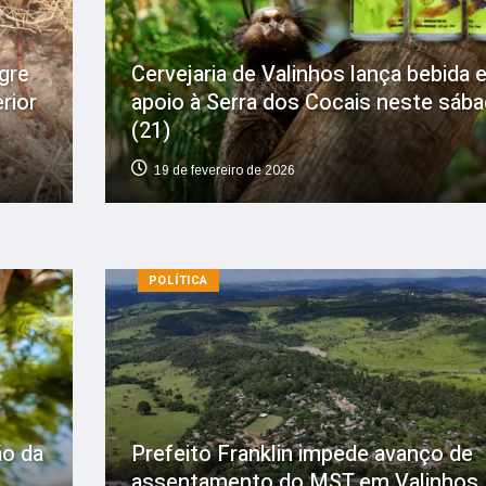
gre
Cervejaria de Valinhos lança bebida 
rior
apoio à Serra dos Cocais neste sáb
(21)
19 de fevereiro de 2026
POLÍTICA
ão da
Prefeito Franklin impede avanço de
assentamento do MST em Valinhos