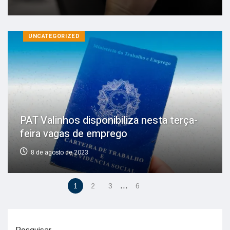
UNCATEGORIZED
PAT Valinhos disponibiliza nesta terça-
feira vagas de emprego
8 de agosto de 2023
…
1
2
3
6