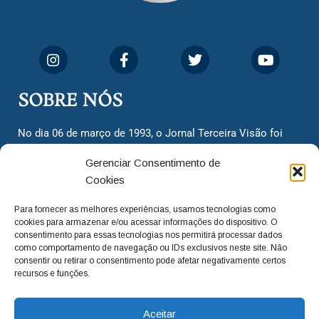
SOBRE NÓS
No dia 06 de março de 1993, o Jornal Terceira Visão foi
fundado para ser uma terceira via de notícias para os
Gerenciar Consentimento de
cidadãos valinhenses, já que naquela época só existiam
Cookies
dois jornais. Há mais de 30 anos, o jornal continua
assumindo o papel de ser a ‘voz do povo’ e continuamos
Para fornecer as melhores experiências, usamos tecnologias como
com o foco de trazer as melhores notícias. Nunca
cookies para armazenar e/ou acessar informações do dispositivo. O
deixamos de lado as necessidades do cidadão, sempre
consentimento para essas tecnologias nos permitirá processar dados
como comportamento de navegação ou IDs exclusivos neste site. Não
questionando os órgãos públicos em busca de melhorias
consentir ou retirar o consentimento pode afetar negativamente certos
para a cidade e sempre cobrando resoluções para casos
recursos e funções.
‘esquecidos’. Informar é a nossa missão!
Aceitar