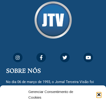
SOBRE NÓS
No dia 06 de março de 1993, o Jornal Terceira Visão foi
fundado para ser uma terceira via de notícias para os
Gerenciar Consentimento de
cidadãos valinhenses, já que naquela época só existiam
Cookies
dois jornais. Há mais de 30 anos, o jornal continua
assumindo o papel de ser a ‘voz do povo’ e continuamos