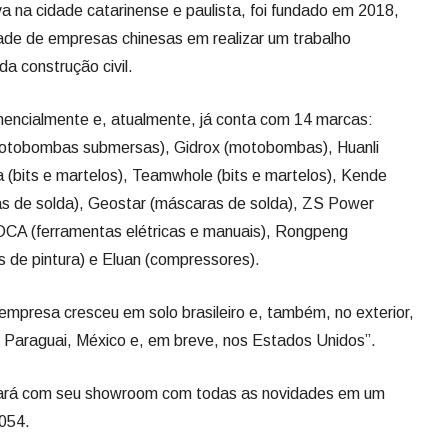
a na cidade catarinense e paulista, foi fundado em 2018,
dade de empresas chinesas em realizar um trabalho
da construção civil.
encialmente e, atualmente, já conta com 14 marcas:
otobombas submersas), Gidrox (motobombas), Huanli
 (bits e martelos), Teamwhole (bits e martelos), Kende
s de solda), Geostar (máscaras de solda), ZS Power
 DCA (ferramentas elétricas e manuais), Rongpeng
s de pintura) e Eluan (compressores).
empresa cresceu em solo brasileiro e, também, no exterior,
i, Paraguai, México e, em breve, nos Estados Unidos”.
tará com seu showroom com todas as novidades em um
054.