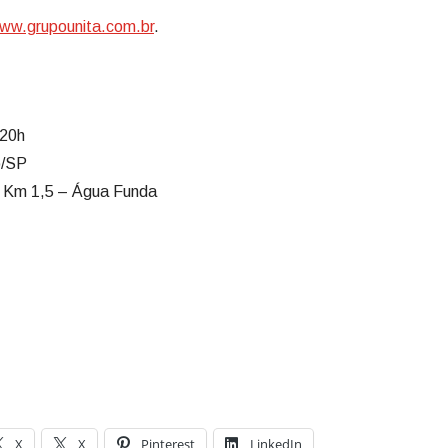
ww.grupounita.com.br
.
 20h
o/SP
, Km 1,5 – Água Funda
X
X
Pinterest
LinkedIn