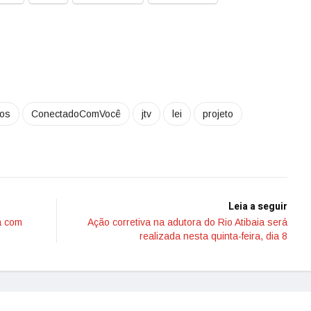
hos
ConectadoComVocê
jtv
lei
projeto
Leia a seguir
a com
Ação corretiva na adutora do Rio Atibaia será
realizada nesta quinta-feira, dia 8