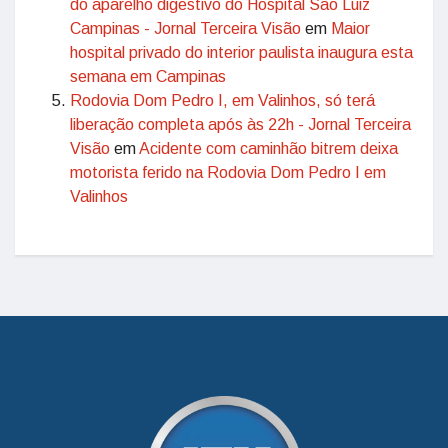
do aparelho digestivo do Hospital São Luiz
Campinas - Jornal Terceira Visão
em
Maior
hospital privado do interior paulista inaugura esta
semana em Campinas
Rodovia Dom Pedro I, em Valinhos, só terá
liberação completa após às 22h - Jornal Terceira
Visão
em
Acidente com caminhão bitrem deixa
motorista ferido na Rodovia Dom Pedro I em
Valinhos