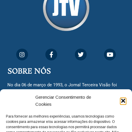
SOBRE NÓS
No dia 06 de março de 1993, o Jornal Terceira Visão foi
fundado para ser uma terceira via de notícias para os
Gerenciar Consentimento de
cidadãos valinhenses, já que naquela época só existiam
Cookies
dois jornais. Há mais de 30 anos, o jornal continua
assumindo o papel de ser a ‘voz do povo’ e continuamos
Para fornecer as melhores experiências, usamos tecnologias como
com o foco de trazer as melhores notícias. Nunca
cookies para armazenar e/ou acessar informações do dispositivo. O
deixamos de lado as necessidades do cidadão, sempre
consentimento para essas tecnologias nos permitirá processar dados