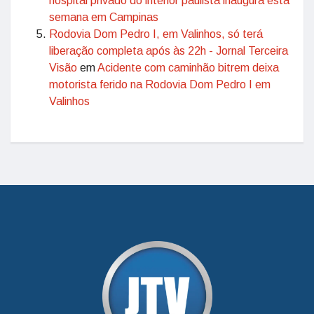
hospital privado do interior paulista inaugura esta
semana em Campinas
Rodovia Dom Pedro I, em Valinhos, só terá
liberação completa após às 22h - Jornal Terceira
Visão
em
Acidente com caminhão bitrem deixa
motorista ferido na Rodovia Dom Pedro I em
Valinhos