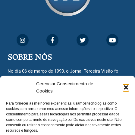
SOBRE NÓS
No dia 06 de março de 1993, o Jornal Terceira Visão foi
fundado para ser uma terceira via de notícias para os
Gerenciar Consentimento de
cidadãos valinhenses, já que naquela época só existiam
Cookies
dois jornais. Há mais de 30 anos, o jornal continua
assumindo o papel de ser a ‘voz do povo’ e continuamos
Para fornecer as melhores experiências, usamos tecnologias como
com o foco de trazer as melhores notícias. Nunca
cookies para armazenar e/ou acessar informações do dispositivo. O
deixamos de lado as necessidades do cidadão, sempre
consentimento para essas tecnologias nos permitirá processar dados
como comportamento de navegação ou IDs exclusivos neste site. Não
questionando os órgãos públicos em busca de melhorias
consentir ou retirar o consentimento pode afetar negativamente certos
para a cidade e sempre cobrando resoluções para casos
recursos e funções.