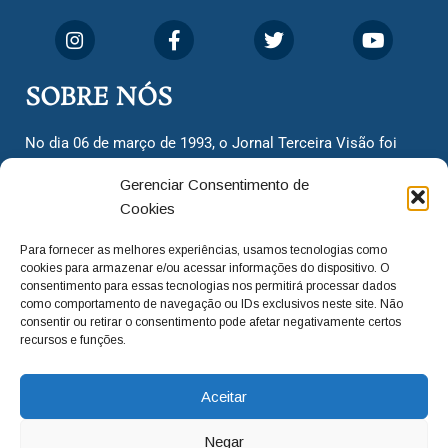
SOBRE NÓS
No dia 06 de março de 1993, o Jornal Terceira Visão foi
fundado para ser uma terceira via de notícias para os
Gerenciar Consentimento de
cidadãos valinhenses, já que naquela época só existiam
Cookies
dois jornais. Há mais de 30 anos, o jornal continua
assumindo o papel de ser a ‘voz do povo’ e continuamos
Para fornecer as melhores experiências, usamos tecnologias como
com o foco de trazer as melhores notícias. Nunca
cookies para armazenar e/ou acessar informações do dispositivo. O
deixamos de lado as necessidades do cidadão, sempre
consentimento para essas tecnologias nos permitirá processar dados
como comportamento de navegação ou IDs exclusivos neste site. Não
questionando os órgãos públicos em busca de melhorias
consentir ou retirar o consentimento pode afetar negativamente certos
para a cidade e sempre cobrando resoluções para casos
recursos e funções.
‘esquecidos’. Informar é a nossa missão!
Aceitar
adm@jtv.com.br
(19) 3929-6225
Negar