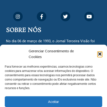
SOBRE NÓS
No dia 06 de março de 1993, o Jornal Terceira Visão foi
fundado para ser uma terceira via de notícias para os
Gerenciar Consentimento de
cidadãos valinhenses, já que naquela época só existiam
Cookies
dois jornais. Há mais de 30 anos, o jornal continua
assumindo o papel de ser a ‘voz do povo’ e continuamos
Para fornecer as melhores experiências, usamos tecnologias como
com o foco de trazer as melhores notícias. Nunca
cookies para armazenar e/ou acessar informações do dispositivo. O
deixamos de lado as necessidades do cidadão, sempre
consentimento para essas tecnologias nos permitirá processar dados
como comportamento de navegação ou IDs exclusivos neste site. Não
questionando os órgãos públicos em busca de melhorias
consentir ou retirar o consentimento pode afetar negativamente certos
para a cidade e sempre cobrando resoluções para casos
recursos e funções.
‘esquecidos’. Informar é a nossa missão!
Aceitar