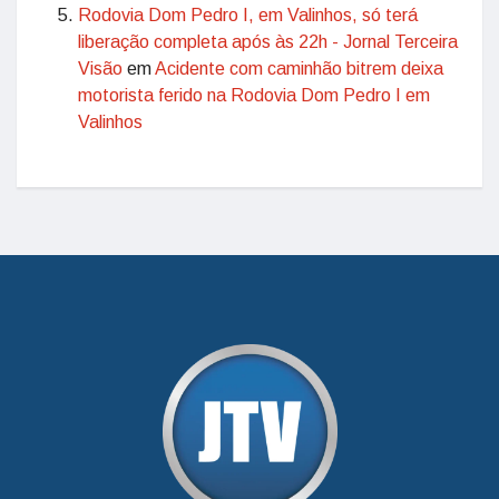
Rodovia Dom Pedro I, em Valinhos, só terá
liberação completa após às 22h - Jornal Terceira
Visão
em
Acidente com caminhão bitrem deixa
motorista ferido na Rodovia Dom Pedro I em
Valinhos