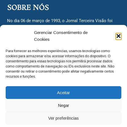
SOBRE NÓS
No dia 06 de março de 1993, o Jornal Terceira Visão foi
fundado para ser uma terceira via de notícias para os
Gerenciar Consentimento de
cidadãos valinhenses, já que naquela época só existiam
Cookies
dois jornais. Há mais de 30 anos, o jornal continua
assumindo o papel de ser a ‘voz do povo’ e continuamos
Para fornecer as melhores experiências, usamos tecnologias como
com o foco de trazer as melhores notícias. Nunca
cookies para armazenar e/ou acessar informações do dispositivo. O
deixamos de lado as necessidades do cidadão, sempre
consentimento para essas tecnologias nos permitirá processar dados
como comportamento de navegação ou IDs exclusivos neste site. Não
questionando os órgãos públicos em busca de melhorias
consentir ou retirar o consentimento pode afetar negativamente certos
para a cidade e sempre cobrando resoluções para casos
recursos e funções.
‘esquecidos’. Informar é a nossa missão!
Aceitar
adm@jtv.com.br
(19) 3929-6225
Negar
(19) 99450-1424
Ver preferências