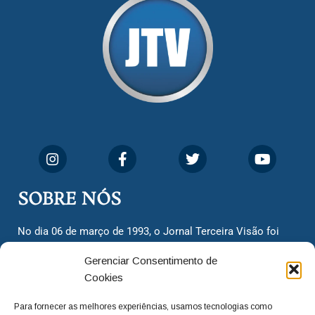
SOBRE NÓS
No dia 06 de março de 1993, o Jornal Terceira Visão foi
fundado para ser uma terceira via de notícias para os
Gerenciar Consentimento de
cidadãos valinhenses, já que naquela época só existiam
Cookies
dois jornais. Há mais de 30 anos, o jornal continua
assumindo o papel de ser a ‘voz do povo’ e continuamos
Para fornecer as melhores experiências, usamos tecnologias como