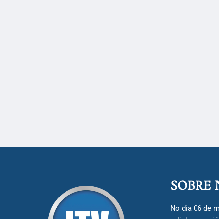
SOBRE 
No dia 06 de m