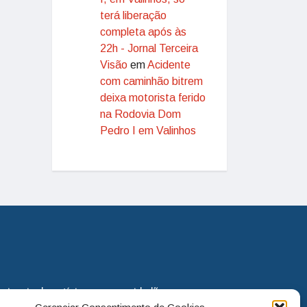
terá liberação
completa após às
22h - Jornal Terceira
Visão
em
Acidente
com caminhão bitrem
deixa motorista ferido
na Rodovia Dom
Pedro I em Valinhos
eira via de notícias para os cidadãos