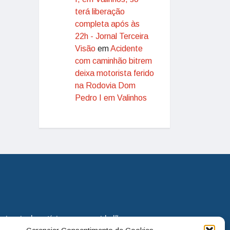
terá liberação
completa após às
22h - Jornal Terceira
Visão
em
Acidente
com caminhão bitrem
deixa motorista ferido
na Rodovia Dom
Pedro I em Valinhos
eira via de notícias para os cidadãos