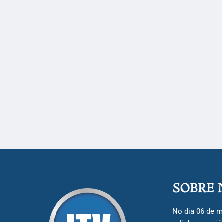
SOBRE 
No dia 06 de m