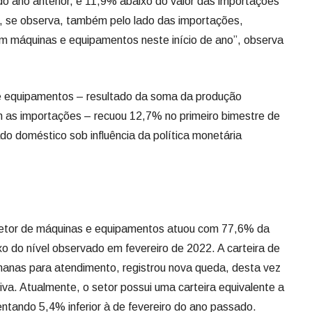
ano anterior, e 11,9% abaixo do valor das importações
l, se observa, também pelo lado das importações,
m máquinas e equipamentos neste início de ano”, observa
 equipamentos – resultado da soma da produção
m as importações – recuou 12,7% no primeiro bimestre de
do doméstico sob influência da política monetária
setor de máquinas e equipamentos atuou com 77,6% da
o do nível observado em fevereiro de 2022. A carteira de
nas para atendimento, registrou nova queda, desta vez
va. Atualmente, o setor possui uma carteira equivalente a
ntando 5,4% inferior à de fevereiro do ano passado.