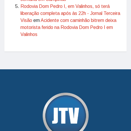
Rodovia Dom Pedro I, em Valinhos, só terá
liberação completa após às 22h - Jornal Terceira
Visão
em
Acidente com caminhão bitrem deixa
motorista ferido na Rodovia Dom Pedro I em
Valinhos