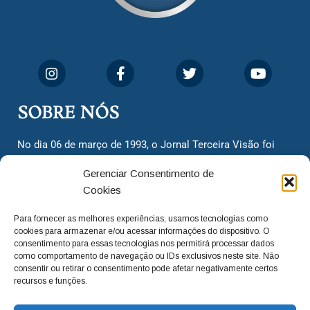
SOBRE NÓS
No dia 06 de março de 1993, o Jornal Terceira Visão foi
fundado para ser uma terceira via de notícias para os
Gerenciar Consentimento de
cidadãos valinhenses, já que naquela época só existiam
Cookies
dois jornais. Há mais de 30 anos, o jornal continua
assumindo o papel de ser a ‘voz do povo’ e continuamos
Para fornecer as melhores experiências, usamos tecnologias como
com o foco de trazer as melhores notícias. Nunca
cookies para armazenar e/ou acessar informações do dispositivo. O
deixamos de lado as necessidades do cidadão, sempre
consentimento para essas tecnologias nos permitirá processar dados
como comportamento de navegação ou IDs exclusivos neste site. Não
questionando os órgãos públicos em busca de melhorias
consentir ou retirar o consentimento pode afetar negativamente certos
para a cidade e sempre cobrando resoluções para casos
recursos e funções.
‘esquecidos’. Informar é a nossa missão!