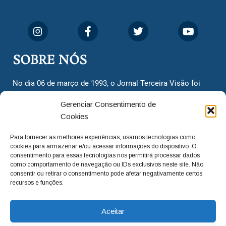
SOBRE NÓS
No dia 06 de março de 1993, o Jornal Terceira Visão foi
fundado para ser uma terceira via de notícias para os
Gerenciar Consentimento de
cidadãos valinhenses, já que naquela época só existiam
Cookies
dois jornais. Há mais de 30 anos, o jornal continua
assumindo o papel de ser a ‘voz do povo’ e continuamos
Para fornecer as melhores experiências, usamos tecnologias como
com o foco de trazer as melhores notícias. Nunca
cookies para armazenar e/ou acessar informações do dispositivo. O
deixamos de lado as necessidades do cidadão, sempre
consentimento para essas tecnologias nos permitirá processar dados
como comportamento de navegação ou IDs exclusivos neste site. Não
questionando os órgãos públicos em busca de melhorias
consentir ou retirar o consentimento pode afetar negativamente certos
para a cidade e sempre cobrando resoluções para casos
recursos e funções.
‘esquecidos’. Informar é a nossa missão!
Aceitar
adm@jtv.com.br
(19) 3929-6225