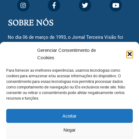
SOBRE NÓS
No dia 06 de março de 1993, o Jornal Terceira Visão foi
fundado para ser uma terceira via de notícias para os
Gerenciar Consentimento de
cidadãos valinhenses, já que naquela época só existiam
Cookies
dois jornais. Há mais de 30 anos, o jornal continua
assumindo o papel de ser a ‘voz do povo’ e continuamos
Para fornecer as melhores experiências, usamos tecnologias como
com o foco de trazer as melhores notícias. Nunca
cookies para armazenar e/ou acessar informações do dispositivo. O
deixamos de lado as necessidades do cidadão, sempre
consentimento para essas tecnologias nos permitirá processar dados
como comportamento de navegação ou IDs exclusivos neste site. Não
questionando os órgãos públicos em busca de melhorias
consentir ou retirar o consentimento pode afetar negativamente certos
para a cidade e sempre cobrando resoluções para casos
recursos e funções.
‘esquecidos’. Informar é a nossa missão!
Aceitar
adm@jtv.com.br
(19) 3929-6225
Negar
(19) 99450-1424