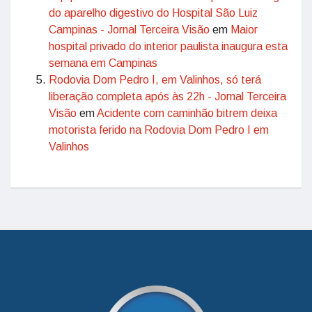
do aparelho digestivo do Hospital São Luiz
Campinas - Jornal Terceira Visão
em
Maior
hospital privado do interior paulista inaugura esta
semana em Campinas
Rodovia Dom Pedro I, em Valinhos, só terá
liberação completa após às 22h - Jornal Terceira
Visão
em
Acidente com caminhão bitrem deixa
motorista ferido na Rodovia Dom Pedro I em
Valinhos