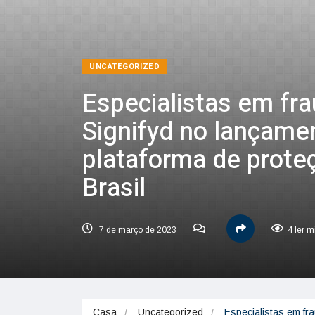
UNCATEGORIZED
Especialistas em fra
Signifyd no lançame
plataforma de prote
Brasil
7 de março de 2023
4 ler m
Casa
Uncategorized
Especialistas em fr