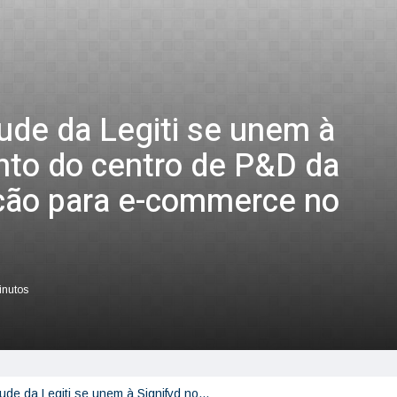
ude da Legiti se unem à
nto do centro de P&D da
ção para e-commerce no
inutos
aude da Legiti se unem à Signifyd no…