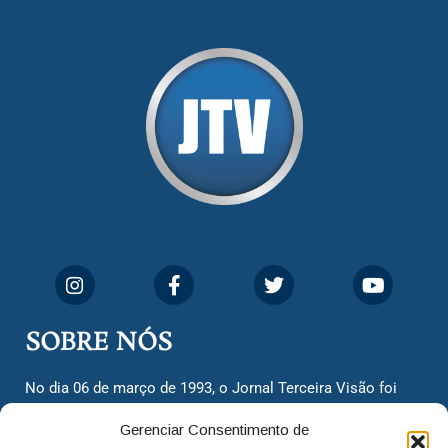
SOBRE NÓS
No dia 06 de março de 1993, o Jornal Terceira Visão foi
fundado para ser uma terceira via de notícias para os
Gerenciar Consentimento de
cidadãos valinhenses, já que naquela época só existiam