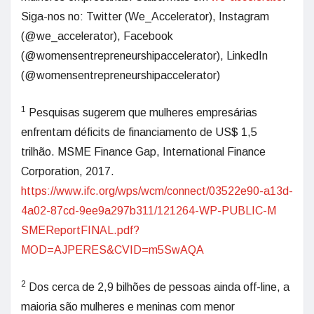
Siga-nos no: Twitter (We_Accelerator), Instagram
(@we_accelerator), Facebook
(@womensentrepreneurshipaccelerator), LinkedIn
(@womensentrepreneurshipaccelerator)
1
Pesquisas sugerem que mulheres empresárias
enfrentam déficits de financiamento de US$ 1,5
trilhão. MSME Finance Gap, International Finance
Corporation, 2017.
https://www.ifc.org/wps/wcm/connect/03522e90-a13d-
4a02-87cd-9ee9a297b311/121264-WP-PUBLIC-M
SMEReportFINAL.pdf?
MOD=AJPERES&CVID=m5SwAQA
2
Dos cerca de 2,9 bilhões de pessoas ainda off-line, a
maioria são mulheres e meninas com menor