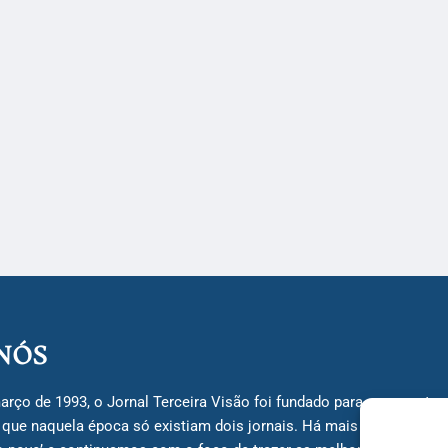
NÓS
arço de 1993, o Jornal Terceira Visão foi fundado para ser uma terc
á que naquela época só existiam dois jornais. Há mais de 30 anos, 