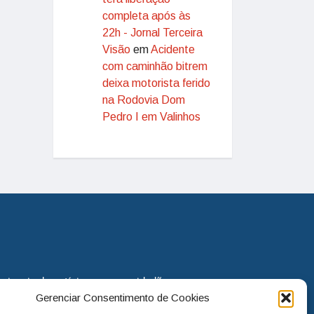
completa após às
22h - Jornal Terceira
Visão
em
Acidente
com caminhão bitrem
deixa motorista ferido
na Rodovia Dom
Pedro I em Valinhos
eira via de notícias para os cidadãos
Gerenciar Consentimento de Cookies
o jornal continua assumindo o papel