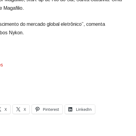
 Magafilio.
rescimento do mercado global eletrônico”, comenta
mbos Nykon.
os
X
X
Pinterest
LinkedIn