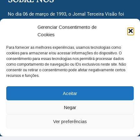
SOBRE NÓS
No dia 06 de março de 1993, o Jornal Terceira Visão foi
fundado para ser uma terceira via de notícias para os
Gerenciar Consentimento de
cidadãos valinhenses, já que naquela época só existiam
Cookies
dois jornais. Há mais de 30 anos, o jornal continua
assumindo o papel de ser a ‘voz do povo’ e continuamos
Para fornecer as melhores experiências, usamos tecnologias como
com o foco de trazer as melhores notícias. Nunca
cookies para armazenar e/ou acessar informações do dispositivo. O
deixamos de lado as necessidades do cidadão, sempre
consentimento para essas tecnologias nos permitirá processar dados
como comportamento de navegação ou IDs exclusivos neste site. Não
questionando os órgãos públicos em busca de melhorias
consentir ou retirar o consentimento pode afetar negativamente certos
para a cidade e sempre cobrando resoluções para casos
recursos e funções.
‘esquecidos’. Informar é a nossa missão!
Aceitar
adm@jtv.com.br
(19) 3929-6225
Negar
(19) 99450-1424
Ver preferências