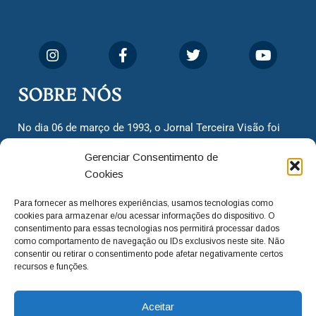
SOBRE NÓS
No dia 06 de março de 1993, o Jornal Terceira Visão foi
fundado para ser uma terceira via de notícias para os
Gerenciar Consentimento de
cidadãos valinhenses, já que naquela época só existiam
Cookies
dois jornais. Há mais de 30 anos, o jornal continua
assumindo o papel de ser a ‘voz do povo’ e continuamos
Para fornecer as melhores experiências, usamos tecnologias como
com o foco de trazer as melhores notícias. Nunca
cookies para armazenar e/ou acessar informações do dispositivo. O
deixamos de lado as necessidades do cidadão, sempre
consentimento para essas tecnologias nos permitirá processar dados
como comportamento de navegação ou IDs exclusivos neste site. Não
questionando os órgãos públicos em busca de melhorias
consentir ou retirar o consentimento pode afetar negativamente certos
para a cidade e sempre cobrando resoluções para casos
recursos e funções.
‘esquecidos’. Informar é a nossa missão!
Aceitar