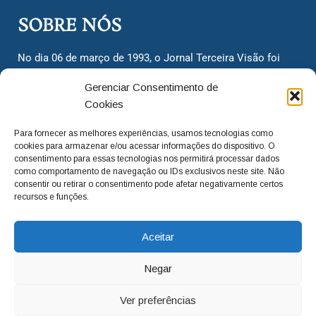
SOBRE NÓS
No dia 06 de março de 1993, o Jornal Terceira Visão foi
fundado para ser uma terceira via de notícias para os
Gerenciar Consentimento de
cidadãos valinhenses, já que naquela época só existiam
Cookies
dois jornais. Há mais de 30 anos, o jornal continua
assumindo o papel de ser a ‘voz do povo’ e continuamos
Para fornecer as melhores experiências, usamos tecnologias como
com o foco de trazer as melhores notícias. Nunca
cookies para armazenar e/ou acessar informações do dispositivo. O
deixamos de lado as necessidades do cidadão, sempre
consentimento para essas tecnologias nos permitirá processar dados
como comportamento de navegação ou IDs exclusivos neste site. Não
questionando os órgãos públicos em busca de melhorias
consentir ou retirar o consentimento pode afetar negativamente certos
para a cidade e sempre cobrando resoluções para casos
recursos e funções.
‘esquecidos’. Informar é a nossa missão!
Aceitar
adm@jtv.com.br
(19) 3929-6225
Negar
(19) 99450-1424
Ver preferências