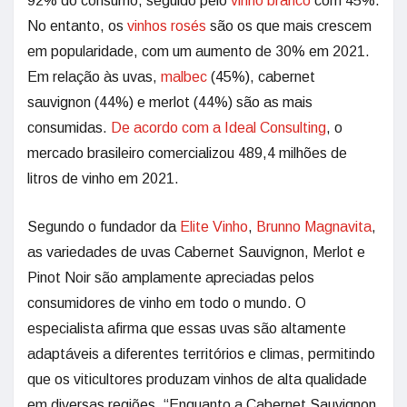
92% do consumo, seguido pelo
vinho branco
com 45%.
No entanto, os
vinhos rosés
são os que mais crescem
em popularidade, com um aumento de 30% em 2021.
Em relação às uvas,
malbec
(45%), cabernet
sauvignon (44%) e merlot (44%) são as mais
consumidas.
De acordo com a Ideal Consulting
, o
mercado brasileiro comercializou 489,4 milhões de
litros de vinho em 2021.
Segundo o fundador da
Elite Vinho
,
Brunno Magnavita
,
as variedades de uvas Cabernet Sauvignon, Merlot e
Pinot Noir são amplamente apreciadas pelos
consumidores de vinho em todo o mundo. O
especialista afirma que essas uvas são altamente
adaptáveis a diferentes territórios e climas, permitindo
que os viticultores produzam vinhos de alta qualidade
em diversas regiões. “Enquanto a Cabernet Sauvignon