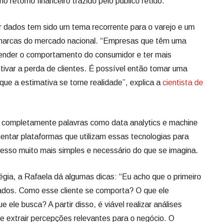
 retorno financeiro trazido pelo público retido.
r dados tem sido um tema recorrente para o varejo e um
 marcas do mercado nacional. “Empresas que têm uma
tender o comportamento do consumidor e ter mais
tivar a perda de clientes. É possível então tomar uma
que a estimativa se torne realidade”, explica a
cientista de
ar completamente palavras como data analytics e machine
mentar plataformas que utilizam essas tecnologias para
ocesso muito mais simples e necessário do que se imagina.
gia, a Rafaela dá algumas dicas: “Eu acho que o primeiro
dos. Como esse cliente se comporta? O que ele
ele busca? A partir disso, é viável realizar análises
 e extrair percepções relevantes para o negócio. O