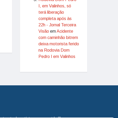
I, em Valinhos, só
terá liberação
completa após às
22h - Jornal Terceira
Visão
em
Acidente
com caminhão bitrem
deixa motorista ferido
na Rodovia Dom
Pedro I em Valinhos