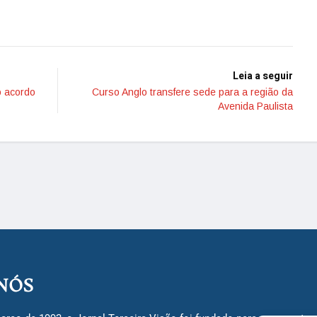
Leia a seguir
o acordo
Curso Anglo transfere sede para a região da
Avenida Paulista
NÓS